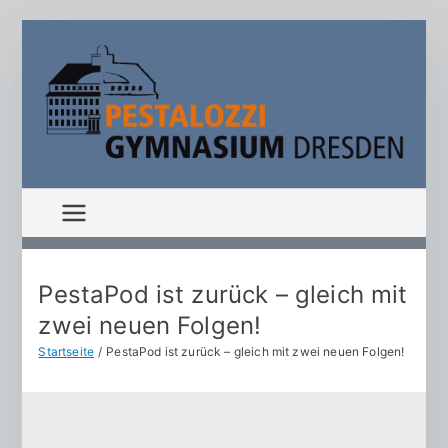
Zum
Inhalt
springen
P
S
c
e
h
ul
s
e
m
t
it
PestaPod ist zurück – gleich mit
K
zwei neuen Folgen!
al
o
Startseite
PestaPod ist zurück – gleich mit zwei neuen Folgen!
p
o
f,
H
z