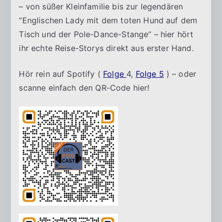
u
– von süßer Kleinfamilie bis zur legendären
“Englischen Lady mit dem toten Hund auf dem
m
Tisch und der Pole-Dance-Stange“ – hier hört
ihr echte Reise-Storys direkt aus erster Hand.
D
Hör rein auf Spotify (
Folge
4,
Folge 5
) – oder
r
scanne einfach den QR-Code hier!
e
s
d
e
n