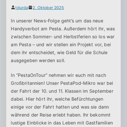
e
tdurda
2. Oktober 2025
zi
r
z
In unserer News-Folge geht’s um das neue
-
u
Handyverbot am Pesta. Außerdem hört ihr, was
n
zwischen Sommer- und Herbstferien so los war
G
d
am Pesta – und wir stellen ein Projekt vor, bei
H
dem ihr entscheidet, wie Geld für die Schule
y
a
ausgegeben werden soll.
n
m
d
In “PestaOnTour” nehmen wir euch mit nach
n
Großbritannien! Unser PestaPod-Mikro war bei
der Fahrt der 10. und 11. Klassen im September
a
dabei. Hier hört ihr, welche Befürchtungen
einige vor der Fahrt hatten und was sie dann
si
während der Reise erlebt haben. Ihr bekommt
lustige Einblicke in das Leben mit Gastfamilien