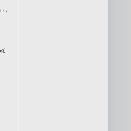
des
ng)