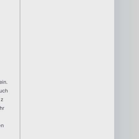
ein.
auch
tz
hr
en