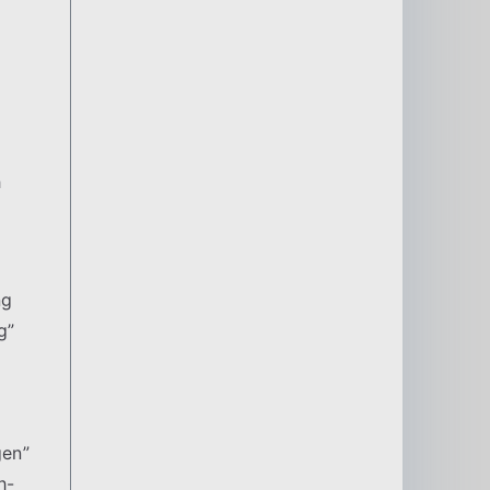
h
ng
g”
gen”
h-