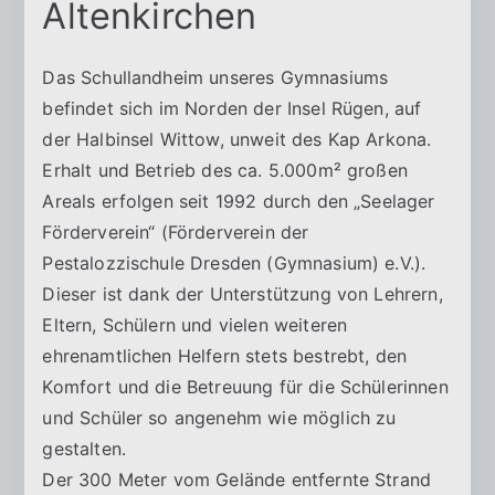
Altenkirchen
e
zi
r
z
Das Schullandheim unseres Gymnasiums
-
u
befindet sich im Norden der Insel Rügen, auf
n
der Halbinsel Wittow, unweit des Kap Arkona.
G
d
Erhalt und Betrieb des ca. 5.000m² großen
H
Areals erfolgen seit 1992 durch den „Seelager
y
a
Förderverein“ (Förderverein der
n
Pestalozzischule Dresden (Gymnasium) e.V.).
m
d
Dieser ist dank der Unterstützung von Lehrern,
n
Eltern, Schülern und vielen weiteren
ehrenamtlichen Helfern stets bestrebt, den
a
Komfort und die Betreuung für die Schülerinnen
und Schüler so angenehm wie möglich zu
si
gestalten.
Der 300 Meter vom Gelände entfernte Strand