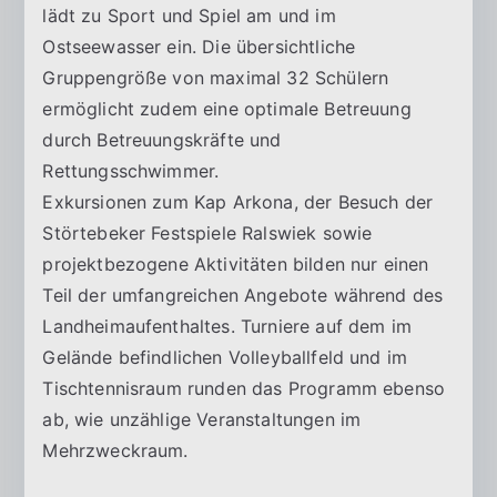
u
lädt zu Sport und Spiel am und im
Ostseewasser ein. Die übersichtliche
m
Gruppengröße von maximal 32 Schülern
ermöglicht zudem eine optimale Betreuung
D
durch Betreuungskräfte und
Rettungsschwimmer.
r
Exkursionen zum Kap Arkona, der Besuch der
e
Störtebeker Festspiele Ralswiek sowie
projektbezogene Aktivitäten bilden nur einen
s
Teil der umfangreichen Angebote während des
Landheimaufenthaltes. Turniere auf dem im
d
Gelände befindlichen Volleyballfeld und im
Tischtennisraum runden das Programm ebenso
e
ab, wie unzählige Veranstaltungen im
Mehrzweckraum.
n